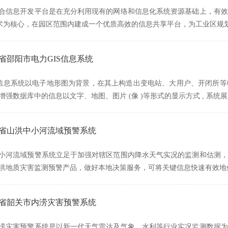
合信息开发平台是在充分利用现有的网络和信息化系统资源基础上，有效
技术为核心，在园区范围内建成一个优质高效的信息共享平台，为工业区规
南省邵阳市电力GIS信息系统
S信息系统以电子地形图为背景，在其上构造出变电站、大用户、开闭所
增强数据库中的信息以文字、地图、图片 (像 )等形式的显示方式 , 系统
南省山洪中小河流域预警系统
小河流域预警系统立足于加强对辖区范围内降水天气实况的监测和估测，
洪地质灾害监测预警产品，做好本地决策服务，可将关键信息快速有效地
东省韶关市内涝灾害预警系统
涝灾害预警系统是以新一代天气雷达及气象、水利等行业实况监测数据为