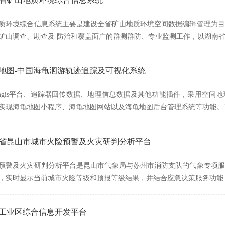
质环境综合信息系统主要是建设全省矿山地质环境空间数据编辑管理为目
矿山调查、勘查及 防治和覆盖面广的群测群防、专业监测工作，以湖南
龟地图-中国海龟洄游轨迹追踪及可视化系统
mgis平台、追踪器回传数据、地理信息数据及其他功能插件，采用空间
实现海龟地图小程序、海龟地图网站以及海龟地图后台管理系统等功能。1
江苏省昆山市城市火险预警及火灾研判分析平台
预警及火灾研判分析平台是昆山市气象局与苏州市消防支队的气象专项服
，实时显示当前城市火险等级和预报等级结果，并结合应急决策服务功能
学工业区综合信息开发平台