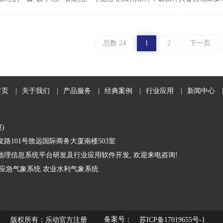
总数 24
1
2
下一页
首页
|
关于我们
|
产品服务
|
经典案例
|
行业应用
|
新闻中心
赵)
路101号致远国际商务大厦南楼503室
理信息系统平台研发及行业应用软件开发, 欢迎来电咨询!
应急气象系统
农业水利气象系统
备案号：
版权所有：乐动官方注册
苏ICP备17019655号-1