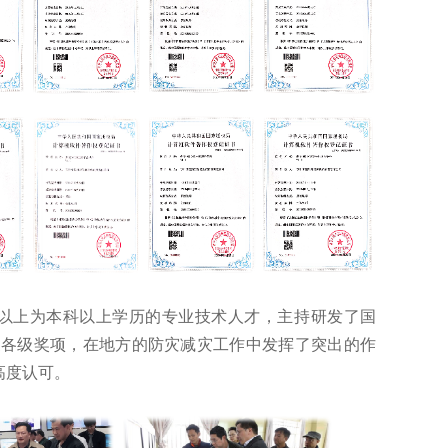
%以上为本科以上学历的专业技术人才，
主持研发了国
家各级奖项，在地方的防灾减灾工作中发挥了突出的作
高度认可。