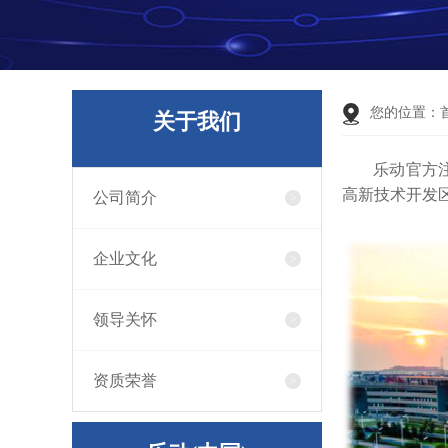
您的位置：
关于我们
乐动官方
高新技术开发
公司简介
企业文化
领导关怀
资质荣誉