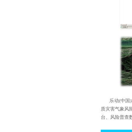
乐动(中国)
质灾害气象风
台、风险普查