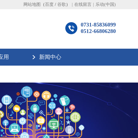
网站地图
（
百度
/
谷歌
）
|
在线留言
|
乐动(中国)
0731-85836099
0512-66806280
应用
新闻中心