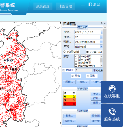
在线客服
服务热线