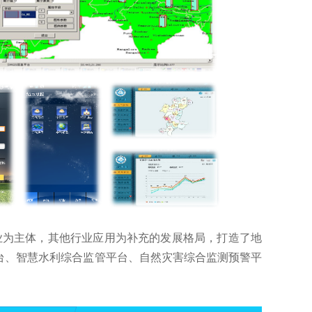
业为主体，其他行业应用为补充的发展格局，打造了地
台、智慧水利综合监管平台、自然灾害综合监测预警平