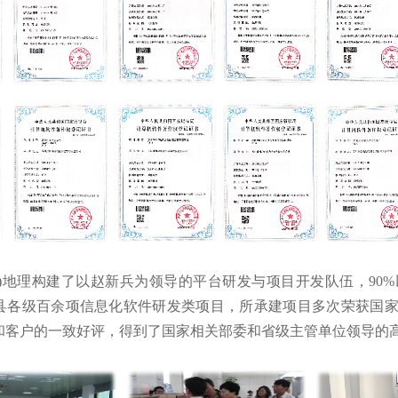
)地理
构建了以赵新兵为领导的平台研发与项目开发队伍，90
县各级百余项信息化软件研发类项目，所承建项目多次荣获国
和客户的一致好评，得到了国家相关部委和省级主管单位领导的